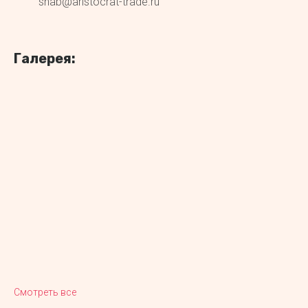
snab@aristocrat-trade.ru
Галерея:
Смотреть все