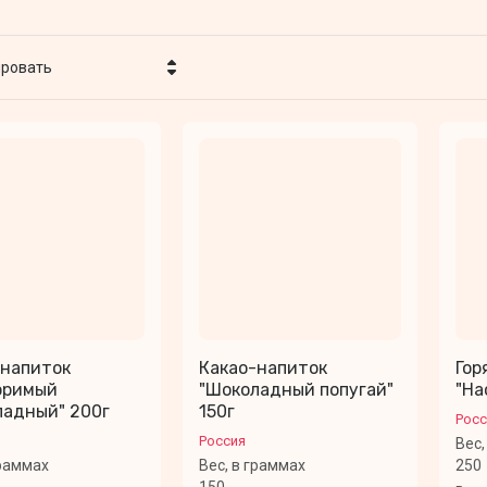
ировать
Цена - убывание
Цена - возрастание
Название - Я-А
Название - А-Я
-напиток
Какао-напиток
Гор
оримый
"Шоколадный попугай"
"На
ладный" 200г
150г
Росс
Россия
Вес,
граммах
Вес, в граммах
250
150