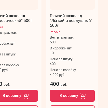
ячий шоколад
Горячий шоколад
ассический" 500г
"Лёгкий и воздушный"
500г
ия
Россия
 в граммах
Вес, в граммах
500
робке, шт:
В коробке, шт:
10
 за штуку
Цена за штуку
400
 за коробку
0 руб
Цена за коробку
4 000 руб
0
400
руб.
руб.
В корзину
В корзину