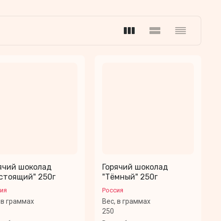
ячий шоколад
Горячий шоколад
стоящий" 250г
"Тёмный" 250г
ия
Россия
 в граммах
Вес, в граммах
250