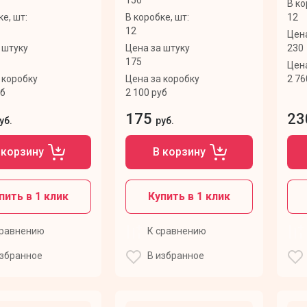
В ко
ке, шт:
В коробке, шт:
12
12
Цена
 штуку
Цена за штуку
230
175
Цена
 коробку
Цена за коробку
2 76
уб
2 100 руб
175
23
уб.
руб.
 корзину
В корзину
пить в 1 клик
Купить в 1 клик
сравнению
К сравнению
избранное
В избранное