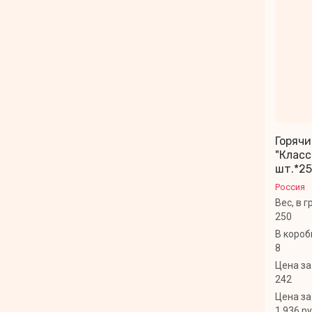
Горяч
"Класс
шт.*25
Россия
Вес, в 
250
В короб
8
Цена за
242
Цена за
1 936 р