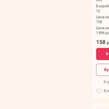
В короб
12
Цена за
158
Цена за
1 896 р
158
р
В
Ку
К 
В 