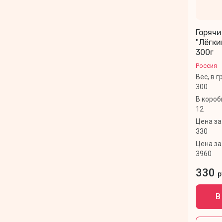
Горяч
"Лёгки
300г
Россия
Вес, в 
300
В короб
12
Цена за
330
Цена за
3960
330
р
В