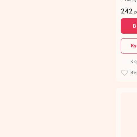
242
р
В
Ку
К 
В 