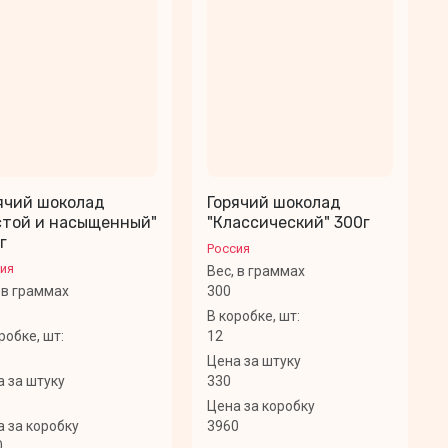
ячий шоколад
Горячий шоколад
стой и насыщенный"
"Классический" 300г
г
Россия
ия
Вес, в граммах
 в граммах
300
В коробке, шт:
робке, шт:
12
Цена за штуку
 за штуку
330
Цена за коробку
 за коробку
3960
0