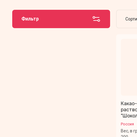
Фильтр
Сорт
Какао
раств
"Шоко
Россия
Вес, в 
200