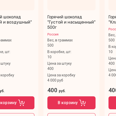
ий шоколад
Горячий шоколад
Гор
й и воздушный"
"Густой и насыщенный"
"Кл
500г
Росс
Россия
Вес,
граммах
Вес, в граммах
500
500
В ко
ке, шт:
В коробке, шт:
10
10
Цена
 штуку
Цена за штуку
400
400
Цена
 коробку
Цена за коробку
4 00
4 000 руб
400
40
уб.
руб.
 корзину
В корзину