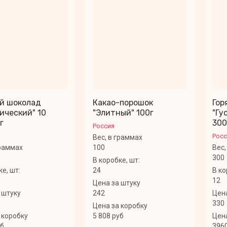
ий шоколад
Какао-порошок
Гор
ический" 10
"Элитный" 100г
"Гу
г
300
Россия
Росс
Вес, в граммах
граммах
100
Вес,
300
В коробке, шт:
ке, шт:
24
В ко
12
Цена за штуку
 штуку
242
Цена
330
Цена за коробку
 коробку
5 808 руб
Цена
уб
396