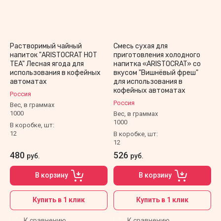
Растворимый чайный
Смесь сухая для
напиток "ARISTOCRAT HOT
приготовления холодного
TEA" Лесная ягода для
напитка «ARISTOCRAT» со
использования в кофейных
вкусом "Вишнёвый фреш"
автоматах
для использования в
кофейных автоматах
Россия
Россия
Вес, в граммах
1000
Вес, в граммах
1000
В коробке, шт:
12
В коробке, шт:
12
480
526
руб.
руб.
В корзину
В корзину
Купить в 1 клик
Купить в 1 клик
К сравнению
К сравнению