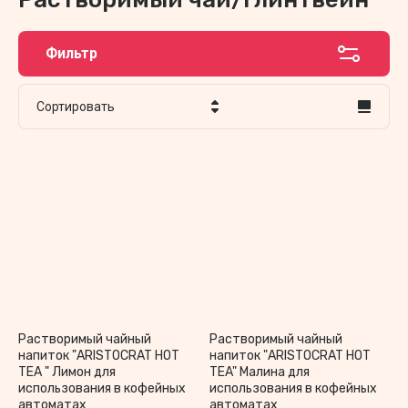
Фильтр
Сортировать
Цена - убывание
Цена - возрастание
Название - Я-А
Название - А-Я
Растворимый чайный
Растворимый чайный
напиток "ARISTOCRAT HOT
напиток "ARISTOCRAT HOT
TEA " Лимон для
TEA" Малина для
использования в кофейных
использования в кофейных
автоматах
автоматах