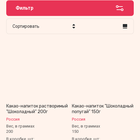
Фильтр
Сортировать
Цена - убывание
Цена - возрастание
Название - Я-А
Название - А-Я
Какао-напиток растворимый
Какао-напиток "Шоколадный
"Шоколадный" 200г
попугай" 150г
Россия
Россия
Вес, в граммах
Вес, в граммах
200
150
В коробке, шт:
В коробке, шт: