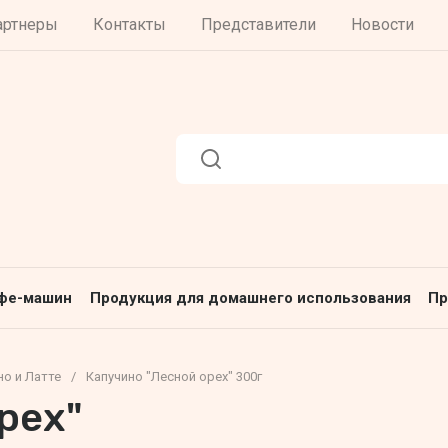
артнеры
Контакты
Представители
Новости
офе-машин
Продукция для домашнего использования
Пр
но и Латте
/
Капучино "Лесной орех" 300г
рех"